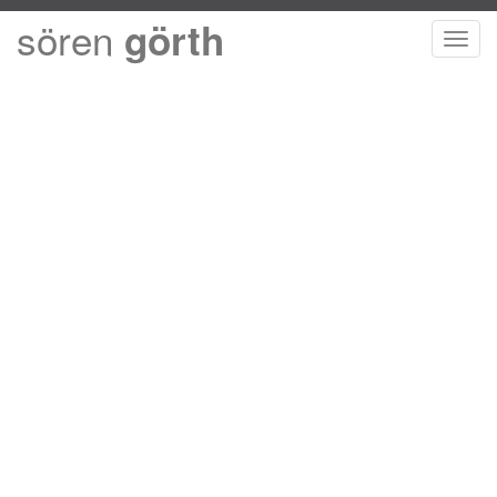
sören
görth
Toggl
navig